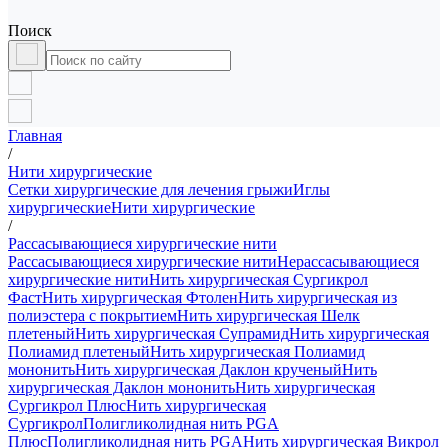
Поиск
Главная
/
Нити хирургические
Сетки хирургические для лечения грыжи
Иглы
хирургические
Нити хирургические
/
Рассасывающиеся хирургические нити
Рассасывающиеся хирургические нити
Нерассасывающиеся
хирургические нити
Нить хирургическая Сургикрол
Фаст
Нить хирургическая Фтолен
Нить хирургическая из
полиэстера с покрытием
Нить хирургическая Шелк
плетеный
Нить хирургическая Супрамид
Нить хирургическая
Полиамид плетеный
Нить хирургическая Полиамид
мононить
Нить хирургическая Даклон крученый
Нить
хирургическая Даклон мононить
Нить хирургическая
Сургикрол Плюс
Нить хирургическая
Сургикрол
Полигликолидная нить PGA
Плюс
Полигликолидная нить PGA
Нить хирургическая Викрол