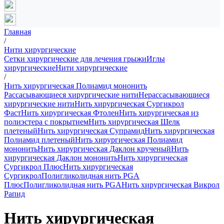
Главная
/
Нити хирургические
Сетки хирургические для лечения грыжи
Иглы
хирургические
Нити хирургические
/
Нить хирургическая Полиамид мононить
Рассасывающиеся хирургические нити
Нерассасывающиеся
хирургические нити
Нить хирургическая Сургикрол
Фаст
Нить хирургическая Фтолен
Нить хирургическая из
полиэстера с покрытием
Нить хирургическая Шелк
плетеный
Нить хирургическая Супрамид
Нить хирургическая
Полиамид плетеный
Нить хирургическая Полиамид
мононить
Нить хирургическая Даклон крученый
Нить
хирургическая Даклон мононить
Нить хирургическая
Сургикрол Плюс
Нить хирургическая
Сургикрол
Полигликолидная нить PGA
Плюс
Полигликолидная нить PGA
Нить хирургическая Викрол
Рапид
Нить хирургическая