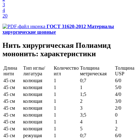
3
4
20
ГОСТ 31620-2012 Материалы
хирургические шовные
Нить хирургическая Полиамид
мононить: характеристики
Длина
Тип иглы/
Количество
Толщина
Толщина
нити
лигатура
игл
метрическая
USP
45 см
колющая
1
0;7
6/0
45 см
колющая
1
1
5/0
45 см
колющая
1
1;5
4/0
45 см
колющая
1
2
3/0
45 см
колющая
1
3
2/0
45 см
колющая
1
3;5
0
45 см
колющая
1
4
1
45 см
колющая
1
5
2
45 см
режущая
1
0;7
6/0