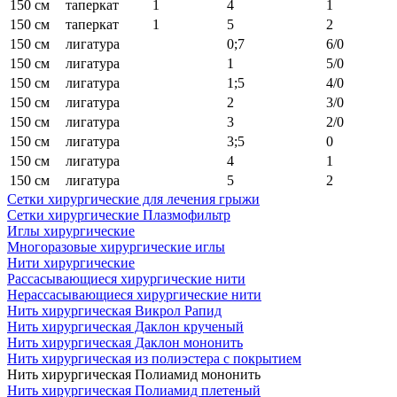
150 см
таперкат
1
4
1
150 см
таперкат
1
5
2
150 см
лигатура
0;7
6/0
150 см
лигатура
1
5/0
150 см
лигатура
1;5
4/0
150 см
лигатура
2
3/0
150 см
лигатура
3
2/0
150 см
лигатура
3;5
0
150 см
лигатура
4
1
150 см
лигатура
5
2
Сетки хирургические для лечения грыжи
Сетки хирургические Плазмофильтр
Иглы хирургические
Многоразовые хирургические иглы
Нити хирургические
Рассасывающиеся хирургические нити
Нерассасывающиеся хирургические нити
Нить хирургическая Викрол Рапид
Нить хирургическая Даклон крученый
Нить хирургическая Даклон мононить
Нить хирургическая из полиэстера с покрытием
Нить хирургическая Полиамид мононить
Нить хирургическая Полиамид плетеный