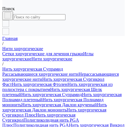
Поиск
Главная
/
Нити хирургические
Сетки хирургические для лечения грыжи
Иглы
хирургические
Нити хирургические
/
Нить хирургическая Супрамид
Рассасывающиеся хирургические нити
Нерассасывающиеся
хирургические нити
Нить хирургическая Сургикрол
Фаст
Нить хирургическая Фтолен
Нить хирургическая из
полиэстера с покрытием
Нить хирургическая Шелк
плетеный
Нить хирургическая Супрамид
Нить хирургическая
Полиамид плетеный
Нить хирургическая Полиамид
мононить
Нить хирургическая Даклон крученый
Нить
хирургическая Даклон мононить
Нить хирургическая
Сургикрол Плюс
Нить хирургическая
Сургикрол
Полигликолидная нить PGA
Плюс
Полигликолидная нить PGA
Нить хирургическая Викрол