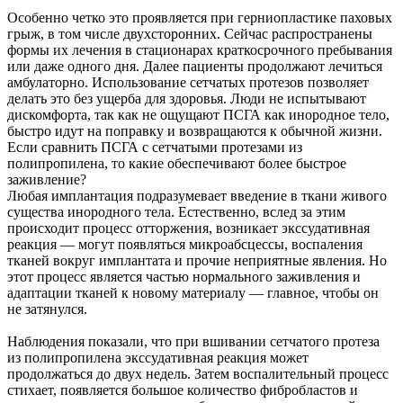
Особенно четко это проявляется при герниопластике паховых
грыж, в том числе двухсторонних. Сейчас распространены
формы их лечения в стационарах краткосрочного пребывания
или даже одного дня. Далее пациенты продолжают лечиться
амбулаторно. Использование сетчатых протезов позволяет
делать это без ущерба для здоровья. Люди не испытывают
дискомфорта, так как не ощущают ПСГА как инородное тело,
быстро идут на поправку и возвращаются к обычной жизни.
Если сравнить ПСГА с сетчатыми протезами из
полипропилена, то какие обеспечивают более быстрое
заживление?
Любая имплантация подразумевает введение в ткани живого
существа инородного тела. Естественно, вслед за этим
происходит процесс отторжения, возникает экссудативная
реакция — могут появляться микроабсцессы, воспаления
тканей вокруг имплантата и прочие неприятные явления. Но
этот процесс является частью нормального заживления и
адаптации тканей к новому материалу — главное, чтобы он
не затянулся.
Наблюдения показали, что при вшивании сетчатого протеза
из полипропилена экссудативная реакция может
продолжаться до двух недель. Затем воспалительный процесс
стихает, появляется большое количество фибробластов и