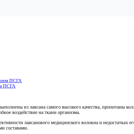
ением ПСГА
ем ПСГА
ыполнены из лавсана самого высокого качества, пропитаны кол
бное воздействие на ткани организма.
тивности лавсанового медицинского волокна и недостатках его 
ми составами.