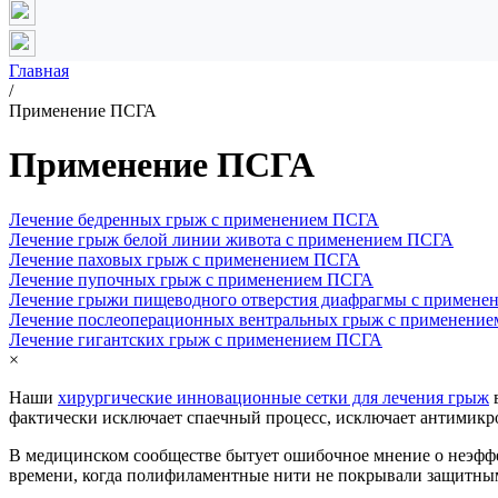
Главная
/
Применение ПСГА
Применение ПСГА
Лечение бедренных грыж с применением ПСГА
Лечение грыж белой линии живота с применением ПСГА
Лечение паховых грыж с применением ПСГА
Лечение пупочных грыж с применением ПСГА
Лечение грыжи пищеводного отверстия диафрагмы с примен
Лечение послеоперационных вентральных грыж с применени
Лечение гигантских грыж с применением ПСГА
×
Наши
хирургические инновационные сетки для лечения грыж
в
фактически исключает спаечный процесс, исключает антимикро
В медицинском сообществе бытует ошибочное мнение о неэффек
времени, когда полифиламентные нити не покрывали защитны