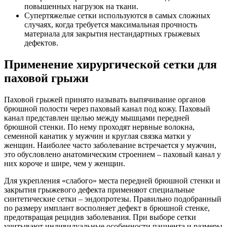
повышенных нагрузок на ткани.
Супертяжелые сетки используются в самых сложных
случаях, когда требуется максимальная прочность
материала для закрытия нестандартных грыжевых
дефектов.
Применение хирургической сетки для
паховой грыжи
Паховой грыжей принято называть выпячивание органов
брюшной полости через паховый канал под кожу. Паховый
канал представлен щелью между мышцами передней
брюшной стенки. По нему проходят нервные волокна,
семенной канатик у мужчин и круглая связка матки у
женщин. Наиболее часто заболевание встречается у мужчин,
это обусловлено анатомическим строением – паховый канал у
них короче и шире, чем у женщин.
Для укрепления «слабого» места передней брюшной стенки и
закрытия грыжевого дефекта применяют специальные
синтетические сетки – эндопротезы. Правильно подобранный
по размеру имплант восполняет дефект в брюшной стенке,
предотвращая рецидив заболевания. При выборе сетки
учитывают индивидуальные особенности пациента и размеры