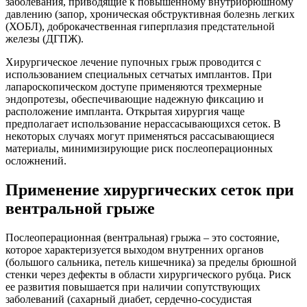
заболевания, приводящие к повышенному внутрибрюшному
давлению (запор, хроническая обструктивная болезнь легких
(ХОБЛ), доброкачественная гиперплазия предстательной
железы (ДГПЖ).
Хирургическое лечение пупочных грыж проводится с
использованием специальных сетчатых имплантов. При
лапароскопическом доступе применяются трехмерные
эндопротезы, обеспечивающие надежную фиксацию и
расположение импланта. Открытая хирургия чаще
предполагает использование нерассасывающихся сеток. В
некоторых случаях могут применяться рассасывающиеся
материалы, минимизирующие риск послеоперационных
осложнений.
Применение хирургических сеток при
вентральной грыже
Послеоперационная (вентральная) грыжа – это состояние,
которое характеризуется выходом внутренних органов
(большого сальника, петель кишечника) за пределы брюшной
стенки через дефекты в области хирургического рубца. Риск
ее развития повышается при наличии сопутствующих
заболеваний (сахарный диабет, сердечно-сосудистая