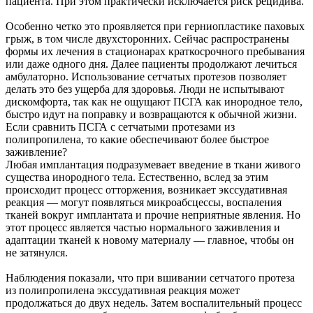
пациента. При этом практически исключается риск рецидива.
Особенно четко это проявляется при герниопластике паховых
грыж, в том числе двухсторонних. Сейчас распространены
формы их лечения в стационарах краткосрочного пребывания
или даже одного дня. Далее пациенты продолжают лечиться
амбулаторно. Использование сетчатых протезов позволяет
делать это без ущерба для здоровья. Люди не испытывают
дискомфорта, так как не ощущают ПСГА как инородное тело,
быстро идут на поправку и возвращаются к обычной жизни.
Если сравнить ПСГА с сетчатыми протезами из
полипропилена, то какие обеспечивают более быстрое
заживление?
Любая имплантация подразумевает введение в ткани живого
существа инородного тела. Естественно, вслед за этим
происходит процесс отторжения, возникает экссудативная
реакция — могут появляться микроабсцессы, воспаления
тканей вокруг имплантата и прочие неприятные явления. Но
этот процесс является частью нормального заживления и
адаптации тканей к новому материалу — главное, чтобы он
не затянулся.
Наблюдения показали, что при вшивании сетчатого протеза
из полипропилена экссудативная реакция может
продолжаться до двух недель. Затем воспалительный процесс