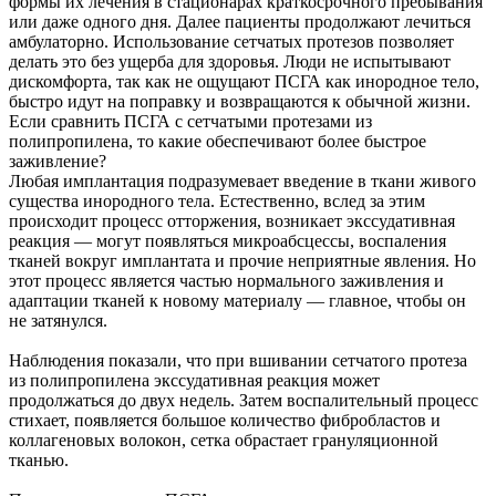
формы их лечения в стационарах краткосрочного пребывания
или даже одного дня. Далее пациенты продолжают лечиться
амбулаторно. Использование сетчатых протезов позволяет
делать это без ущерба для здоровья. Люди не испытывают
дискомфорта, так как не ощущают ПСГА как инородное тело,
быстро идут на поправку и возвращаются к обычной жизни.
Если сравнить ПСГА с сетчатыми протезами из
полипропилена, то какие обеспечивают более быстрое
заживление?
Любая имплантация подразумевает введение в ткани живого
существа инородного тела. Естественно, вслед за этим
происходит процесс отторжения, возникает экссудативная
реакция — могут появляться микроабсцессы, воспаления
тканей вокруг имплантата и прочие неприятные явления. Но
этот процесс является частью нормального заживления и
адаптации тканей к новому материалу — главное, чтобы он
не затянулся.
Наблюдения показали, что при вшивании сетчатого протеза
из полипропилена экссудативная реакция может
продолжаться до двух недель. Затем воспалительный процесс
стихает, появляется большое количество фибробластов и
коллагеновых волокон, сетка обрастает грануляционной
тканью.