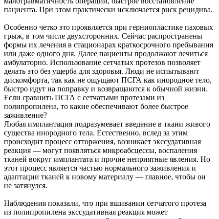
малотравматичность операции, быстрое восстановление
пациента. При этом практически исключается риск рецидива.
Особенно четко это проявляется при герниопластике паховых
грыж, в том числе двухсторонних. Сейчас распространены
формы их лечения в стационарах краткосрочного пребывания
или даже одного дня. Далее пациенты продолжают лечиться
амбулаторно. Использование сетчатых протезов позволяет
делать это без ущерба для здоровья. Люди не испытывают
дискомфорта, так как не ощущают ПСГА как инородное тело,
быстро идут на поправку и возвращаются к обычной жизни.
Если сравнить ПСГА с сетчатыми протезами из
полипропилена, то какие обеспечивают более быстрое
заживление?
Любая имплантация подразумевает введение в ткани живого
существа инородного тела. Естественно, вслед за этим
происходит процесс отторжения, возникает экссудативная
реакция — могут появляться микроабсцессы, воспаления
тканей вокруг имплантата и прочие неприятные явления. Но
этот процесс является частью нормального заживления и
адаптации тканей к новому материалу — главное, чтобы он
не затянулся.
Наблюдения показали, что при вшивании сетчатого протеза
из полипропилена экссудативная реакция может