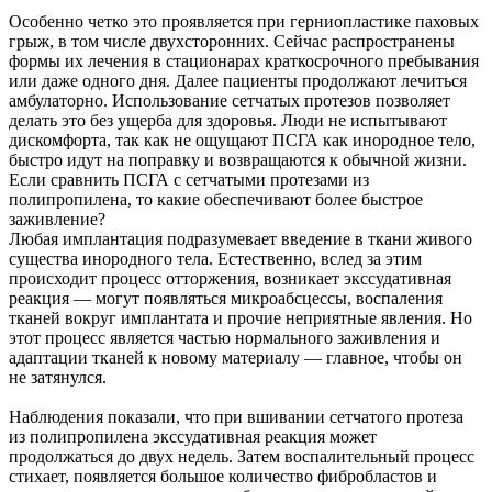
Особенно четко это проявляется при герниопластике паховых
грыж, в том числе двухсторонних. Сейчас распространены
формы их лечения в стационарах краткосрочного пребывания
или даже одного дня. Далее пациенты продолжают лечиться
амбулаторно. Использование сетчатых протезов позволяет
делать это без ущерба для здоровья. Люди не испытывают
дискомфорта, так как не ощущают ПСГА как инородное тело,
быстро идут на поправку и возвращаются к обычной жизни.
Если сравнить ПСГА с сетчатыми протезами из
полипропилена, то какие обеспечивают более быстрое
заживление?
Любая имплантация подразумевает введение в ткани живого
существа инородного тела. Естественно, вслед за этим
происходит процесс отторжения, возникает экссудативная
реакция — могут появляться микроабсцессы, воспаления
тканей вокруг имплантата и прочие неприятные явления. Но
этот процесс является частью нормального заживления и
адаптации тканей к новому материалу — главное, чтобы он
не затянулся.
Наблюдения показали, что при вшивании сетчатого протеза
из полипропилена экссудативная реакция может
продолжаться до двух недель. Затем воспалительный процесс
стихает, появляется большое количество фибробластов и