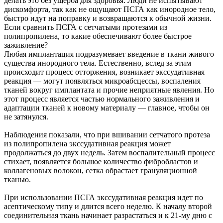
делать это без ущерба для здоровья. Люди не испытывают
дискомфорта, так как не ощущают ПСГА как инородное тело,
быстро идут на поправку и возвращаются к обычной жизни.
Если сравнить ПСГА с сетчатыми протезами из
полипропилена, то какие обеспечивают более быстрое
заживление?
Любая имплантация подразумевает введение в ткани живого
существа инородного тела. Естественно, вслед за этим
происходит процесс отторжения, возникает экссудативная
реакция — могут появляться микроабсцессы, воспаления
тканей вокруг имплантата и прочие неприятные явления. Но
этот процесс является частью нормального заживления и
адаптации тканей к новому материалу — главное, чтобы он
не затянулся.
Наблюдения показали, что при вшивании сетчатого протеза
из полипропилена экссудативная реакция может
продолжаться до двух недель. Затем воспалительный процесс
стихает, появляется большое количество фибробластов и
коллагеновых волокон, сетка обрастает грануляционной
тканью.
При использовании ПСГА экссудативная реакция идет по
асептическому типу и длится всего неделю. К началу второй
соединительная ткань начинает разрастаться и к 21-му дню с