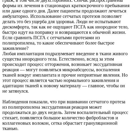
грыж, в том числе двухсторонних. Сейчас распространены
формы их лечения в стационарах краткосрочного пребывания
или даже одного дня. Далее пациенты продолжают лечиться
амбулаторно. Использование сетчатых протезов позволяет
делать это без ущерба для здоровья. Люди не испытывают
дискомфорта, так как не ощущают ПСГА как инородное тело,
быстро идут на поправку и возвращаются к обычной жизни.
Если сравнить ПСГА с сетчатыми протезами из
полипропилена, то какие обеспечивают более быстрое
заживление?
Любая имплантация подразумевает введение в ткани живого
существа инородного тела. Естественно, вслед за этим
происходит процесс отторжения, возникает экссудативная
реакция — могут появляться микроабсцессы, воспаления
тканей вокруг имплантата и прочие неприятные явления. Но
этот процесс является частью нормального заживления и
адаптации тканей к новому материалу — главное, чтобы он
не затянулся.
Наблюдения показали, что при вшивании сетчатого протеза
из полипропилена экссудативная реакция может
продолжаться до двух недель. Затем воспалительный процесс
стихает, появляется большое количество фибробластов и
коллагеновых волокон, сетка обрастает грануляционной
тканью.