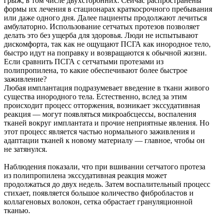
грыж, в том числе двухсторонних. Сейчас распространены
формы их лечения в стационарах краткосрочного пребывания
или даже одного дня. Далее пациенты продолжают лечиться
амбулаторно. Использование сетчатых протезов позволяет
делать это без ущерба для здоровья. Люди не испытывают
дискомфорта, так как не ощущают ПСГА как инородное тело,
быстро идут на поправку и возвращаются к обычной жизни.
Если сравнить ПСГА с сетчатыми протезами из
полипропилена, то какие обеспечивают более быстрое
заживление?
Любая имплантация подразумевает введение в ткани живого
существа инородного тела. Естественно, вслед за этим
происходит процесс отторжения, возникает экссудативная
реакция — могут появляться микроабсцессы, воспаления
тканей вокруг имплантата и прочие неприятные явления. Но
этот процесс является частью нормального заживления и
адаптации тканей к новому материалу — главное, чтобы он
не затянулся.
Наблюдения показали, что при вшивании сетчатого протеза
из полипропилена экссудативная реакция может
продолжаться до двух недель. Затем воспалительный процесс
стихает, появляется большое количество фибробластов и
коллагеновых волокон, сетка обрастает грануляционной
тканью.