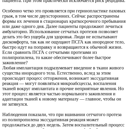
пациента. При этом практически исключается риск рецидива.
Особенно четко это проявляется при герниопластике паховых
грыж, в том числе двухсторонних. Сейчас распространены
формы их лечения в стационарах краткосрочного пребывания
или даже одного дня. Далее пациенты продолжают лечиться
амбулаторно. Использование сетчатых протезов позволяет
делать это без ущерба для здоровья. Люди не испытывают
дискомфорта, так как не ощущают ПСГА как инородное тело,
быстро идут на поправку и возвращаются к обычной жизни.
Если сравнить ПСГА с сетчатыми протезами из
полипропилена, то какие обеспечивают более быстрое
заживление?
Любая имплантация подразумевает введение в ткани живого
существа инородного тела. Естественно, вслед за этим
происходит процесс отторжения, возникает экссудативная
реакция — могут появляться микроабсцессы, воспаления
тканей вокруг имплантата и прочие неприятные явления. Но
этот процесс является частью нормального заживления и
адаптации тканей к новому материалу — главное, чтобы он
не затянулся.
Наблюдения показали, что при вшивании сетчатого протеза
из полипропилена экссудативная реакция может
продолжаться до двух недель. Затем воспалительный процесс