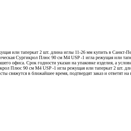
ущая или таперкат 2 шт. длина иглы 11-26 мм купить в Санкт-П
ическая Сургикрол Плюс 90 см М4 USP -1 игла режущая или тапе
его офиса. Срок годности указан на упаковке изделия, а услов
рол Плюс 90 см М4 USP -1 игла режущая или таперкат 2 шт. дли
исты свяжутся в ближайшее время, подтвердят заказ и ответят н