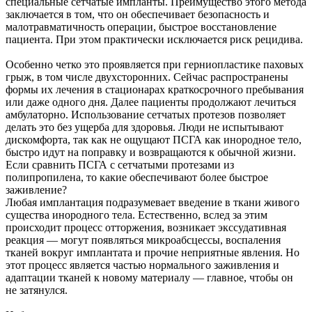
специальные сетчатые импланты. Преимущество этого метода
заключается в том, что он обеспечивает безопасность и
малотравматичность операции, быстрое восстановление
пациента. При этом практически исключается риск рецидива.
Особенно четко это проявляется при герниопластике паховых
грыж, в том числе двухсторонних. Сейчас распространены
формы их лечения в стационарах краткосрочного пребывания
или даже одного дня. Далее пациенты продолжают лечиться
амбулаторно. Использование сетчатых протезов позволяет
делать это без ущерба для здоровья. Люди не испытывают
дискомфорта, так как не ощущают ПСГА как инородное тело,
быстро идут на поправку и возвращаются к обычной жизни.
Если сравнить ПСГА с сетчатыми протезами из
полипропилена, то какие обеспечивают более быстрое
заживление?
Любая имплантация подразумевает введение в ткани живого
существа инородного тела. Естественно, вслед за этим
происходит процесс отторжения, возникает экссудативная
реакция — могут появляться микроабсцессы, воспаления
тканей вокруг имплантата и прочие неприятные явления. Но
этот процесс является частью нормального заживления и
адаптации тканей к новому материалу — главное, чтобы он
не затянулся.