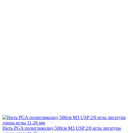
Нить PGA полигликолид 500см М3 USP 2/0 игла лигатура