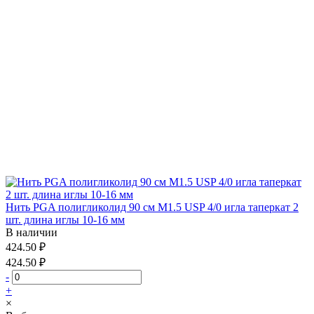
Нить PGA полигликолид 90 см М1.5 USP 4/0 игла таперкат 2
шт. длина иглы 10-16 мм
В наличии
424.50 ₽
424.50 ₽
-
+
×