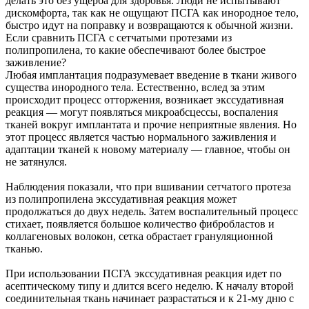
делать это без ущерба для здоровья. Люди не испытывают
дискомфорта, так как не ощущают ПСГА как инородное тело,
быстро идут на поправку и возвращаются к обычной жизни.
Если сравнить ПСГА с сетчатыми протезами из
полипропилена, то какие обеспечивают более быстрое
заживление?
Любая имплантация подразумевает введение в ткани живого
существа инородного тела. Естественно, вслед за этим
происходит процесс отторжения, возникает экссудативная
реакция — могут появляться микроабсцессы, воспаления
тканей вокруг имплантата и прочие неприятные явления. Но
этот процесс является частью нормального заживления и
адаптации тканей к новому материалу — главное, чтобы он
не затянулся.
Наблюдения показали, что при вшивании сетчатого протеза
из полипропилена экссудативная реакция может
продолжаться до двух недель. Затем воспалительный процесс
стихает, появляется большое количество фибробластов и
коллагеновых волокон, сетка обрастает грануляционной
тканью.
При использовании ПСГА экссудативная реакция идет по
асептическому типу и длится всего неделю. К началу второй
соединительная ткань начинает разрастаться и к 21-му дню с