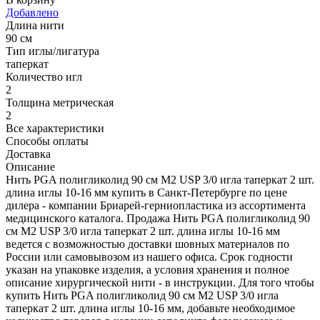
Добавлено
Длина нити
90 см
Тип иглы/лигатура
таперкат
Количество игл
2
Толщина метрическая
2
Все характеристики
Способы оплаты
Доставка
Описание
Нить PGA полигликолид 90 см М2 USP 3/0 игла таперкат 2 шт.
длина иглы 10-16 мм купить в Санкт-Петербурге по цене
дилера - компании Бриарей-герниопластика из ассортимента
медицинского каталога. Продажа Нить PGA полигликолид 90
см М2 USP 3/0 игла таперкат 2 шт. длина иглы 10-16 мм
ведется с возможностью доставки шовных материалов по
России или самовывозом из нашего офиса. Срок годности
указан на упаковке изделия, а условия хранения и полное
описание хирургической нити - в инструкции. Для того чтобы
купить Нить PGA полигликолид 90 см М2 USP 3/0 игла
таперкат 2 шт. длина иглы 10-16 мм, добавьте необходимое