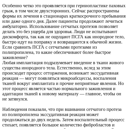
Особенно четко это проявляется при герниопластике паховых
грыж, в том числе двухсторонних. Сейчас распространены
формы их лечения в стационарах краткосрочного пребывания
или даже одного дня. Далее пациенты продолжают лечиться
амбулаторно. Использование сетчатых протезов позволяет
делать это без ущерба для здоровья. Люди не испытывают
дискомфорта, так как не ощущают ПСГА как инородное тело,
быстро идут на поправку и возвращаются к обычной жизни.
Если сравнить ПСГА с сетчатыми протезами из
полипропилена, то какие обеспечивают более быстрое
заживление?
Любая имплантация подразумевает введение в ткани живого
существа инородного тела. Естественно, вслед за этим
происходит процесс отторжения, возникает экссудативная
реакция — могут появляться микроабсцессы, воспаления
тканей вокруг имплантата и прочие неприятные явления. Но
этот процесс является частью нормального заживления и
адаптации тканей к новому материалу — главное, чтобы он
не затянулся.
Наблюдения показали, что при вшивании сетчатого протеза
из полипропилена экссудативная реакция может
продолжаться до двух недель. Затем воспалительный процесс
стихает, появляется большое количество фибробластов и