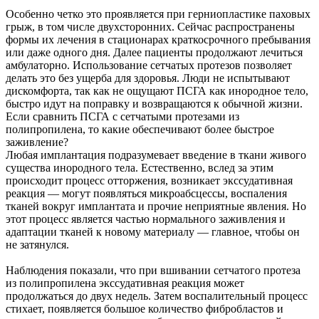
Особенно четко это проявляется при герниопластике паховых
грыж, в том числе двухсторонних. Сейчас распространены
формы их лечения в стационарах краткосрочного пребывания
или даже одного дня. Далее пациенты продолжают лечиться
амбулаторно. Использование сетчатых протезов позволяет
делать это без ущерба для здоровья. Люди не испытывают
дискомфорта, так как не ощущают ПСГА как инородное тело,
быстро идут на поправку и возвращаются к обычной жизни.
Если сравнить ПСГА с сетчатыми протезами из
полипропилена, то какие обеспечивают более быстрое
заживление?
Любая имплантация подразумевает введение в ткани живого
существа инородного тела. Естественно, вслед за этим
происходит процесс отторжения, возникает экссудативная
реакция — могут появляться микроабсцессы, воспаления
тканей вокруг имплантата и прочие неприятные явления. Но
этот процесс является частью нормального заживления и
адаптации тканей к новому материалу — главное, чтобы он
не затянулся.
Наблюдения показали, что при вшивании сетчатого протеза
из полипропилена экссудативная реакция может
продолжаться до двух недель. Затем воспалительный процесс
стихает, появляется большое количество фибробластов и