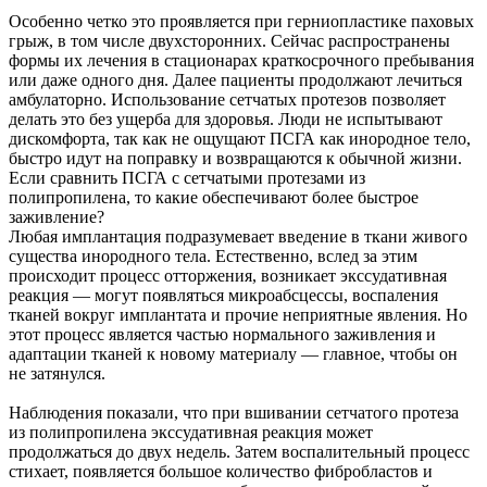
Особенно четко это проявляется при герниопластике паховых
грыж, в том числе двухсторонних. Сейчас распространены
формы их лечения в стационарах краткосрочного пребывания
или даже одного дня. Далее пациенты продолжают лечиться
амбулаторно. Использование сетчатых протезов позволяет
делать это без ущерба для здоровья. Люди не испытывают
дискомфорта, так как не ощущают ПСГА как инородное тело,
быстро идут на поправку и возвращаются к обычной жизни.
Если сравнить ПСГА с сетчатыми протезами из
полипропилена, то какие обеспечивают более быстрое
заживление?
Любая имплантация подразумевает введение в ткани живого
существа инородного тела. Естественно, вслед за этим
происходит процесс отторжения, возникает экссудативная
реакция — могут появляться микроабсцессы, воспаления
тканей вокруг имплантата и прочие неприятные явления. Но
этот процесс является частью нормального заживления и
адаптации тканей к новому материалу — главное, чтобы он
не затянулся.
Наблюдения показали, что при вшивании сетчатого протеза
из полипропилена экссудативная реакция может
продолжаться до двух недель. Затем воспалительный процесс
стихает, появляется большое количество фибробластов и