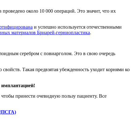
проведено около 10 000 операций. Это значит, что их
ертифицирована
и успешно используется отечественными
овных материалов Бриарей-герниопластика
.
лоидным серебром с повиарголом. Это в свою очередь
свойств. Такая предвзятая убежденность уходит корнями ко
д имплантацией!
о, чтобы принести очевидную пользу пациенту. Все
 (ПСГА)