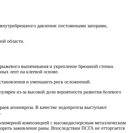
 внутрибрюшного давления: постоянными запорами,
ой области.
 грыжевого выпячивания и укрепление брюшной стенки.
ных лент на клеевой основе.
сстановления и уменьшить риск осложнений.
лярен из-за высокой доли вероятности развития болевого
аев апоневроза. В качестве эндопротеза выступают
.
полимерной композицией с высокодисперсным металлическим
корить заживление раны. Впоследствии ПСГА не отторгается