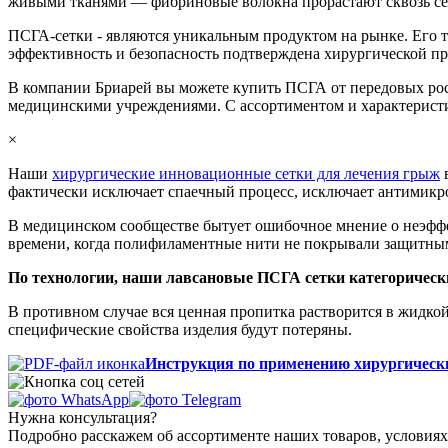
живыми тканями — фибриновые волокна прорастают сквозь сет
ПСГА-сетки - являются уникальным продуктом на рынке. Его то
эффективность и безопасность подтверждена хирургической пр
В компании Бриарей вы можете купить ПСГА от передовых рос
медицинскими учреждениями. С ассортиментом и характерист
×
Наши
хирургические инновационные сетки для лечения грыж
в
фактически исключает спаечный процесс, исключает антимикро
В медицинском сообществе бытует ошибочное мнение о неэффек
времени, когда полифиламентные нити не покрывали защитны
По технологии, наши лавсановые ПСГА сетки категорическ
В противном случае вся ценная пропитка растворится в жидкой 
специфические свойства изделия будут потеряны.
Инструкция по применению хирургическ
Нужна консультация?
Подробно расскажем об ассортименте наших товаров, условиях