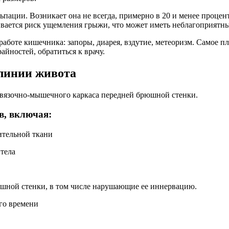
ации. Возникает она не всегда, примерно в 20 и менее процен
вается риск ущемления грыжи, что может иметь неблагоприятны
боте кишечника: запоры, диарея, вздутие, метеоризм. Самое п
айностей, обратиться к врачу.
линии живота
вязочно-мышечного каркаса передней брюшной стенки.
в, включая:
ительной ткани
тела
шной стенки, в том числе нарушающие ее иннервацию.
го времени