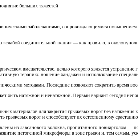
поднятие больших тяжестей
 хроническими заболеваниями, сопровождающимися повышением
а «слабой соединительной ткани» — как правило, в околопупочн
ргическом вмешательстве, целью которого является устранение
вативную терапию: ношение бандажей и использование специаль
опическими методами. Последние позволяют сократить время во
т быть натяжной и ненатяжной. Первый вариант сегодня непопу
ьных материалов для закрытия грыжевых ворот без натяжения кр
ь грыжевых ворот и способствуют их естественному срастанию
влены из лавсанового волокна, пропитанного повиарголом — 
развитие патогенной микрофлоры в зоне грыжи и, тем самым, ус