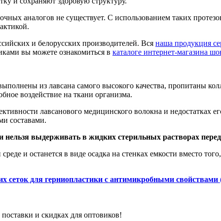
ку и сохраняют здоровую структуру.
чных аналогов не существует. С использованием таких протезов 
актикой.
сийских и белорусских производителей. Вся
наша продукция с
иками вы можете ознакомиться в
каталоге интернет-магазина ш
ыполнены из лавсана самого высокого качества, пропитаны кол
бное воздействие на ткани организма.
тивности лавсанового медицинского волокна и недостатках его 
ми составами.
и нельзя выдерживать в жидких стерильных растворах пере
среде и останется в виде осадка на стенках емкости вместо тог
их сеток для герниопластики с антимикробными свойствами
 поставки и скидках для оптовиков!