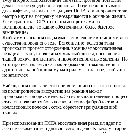
амбулаторно. Использование сетчатых протезов позволяет
делать это без ущерба для здоровья. Люди не испытывают
дискомфорта, так как не ощущают ПСГА как инородное тело,
быстро идут на поправку и возвращаются к обычной жизни.
Если сравнить ПСГА с сетчатыми протезами из
полипропилена, то какие обеспечивают более быстрое
заживление?
Любая имплантация подразумевает введение в ткани живого
существа инородного тела. Естественно, вслед за этим
происходит процесс отторжения, возникает экссудативная
реакция — могут появляться микроабсцессы, воспаления
тканей вокруг имплантата и прочие неприятные явления. Но
этот процесс является частью нормального заживления и
адаптации тканей к новому материалу — главное, чтобы он
не затянулся.
Наблюдения показали, что при вшивании сетчатого протеза
из полипропилена экссудативная реакция может
продолжаться до двух недель. Затем воспалительный процесс
стихает, появляется большое количество фибробластов и
коллагеновых волокон, сетка обрастает грануляционной
тканью.
При использовании ПСГА экссудативная реакция идет по
асептическому типу и длится всего неделю. К началу второй