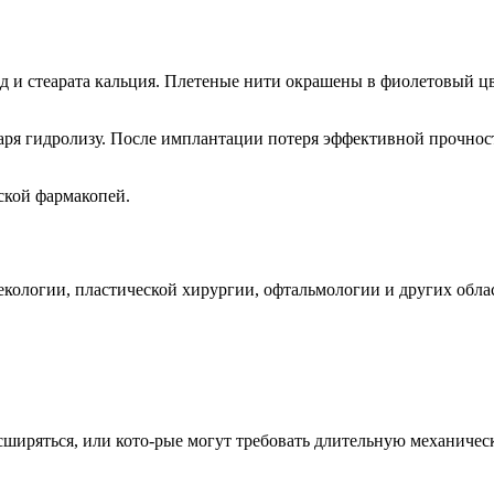
ид и стеарата кальция. Плетеные нити окрашены в фиолетовый 
аря гидролизу. После имплантации потеря эффективной прочнос
ской фармакопей.
ологии, пластической хирургии, офтальмологии и других облас
расширяться, или кото-рые могут требовать длительную механиче