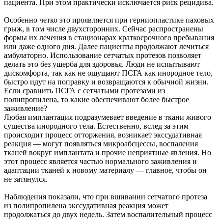
пациента. При этом практически исключается риск рецидива.
Особенно четко это проявляется при герниопластике паховых
грыж, в том числе двухсторонних. Сейчас распространены
формы их лечения в стационарах краткосрочного пребывания
или даже одного дня. Далее пациенты продолжают лечиться
амбулаторно. Использование сетчатых протезов позволяет
делать это без ущерба для здоровья. Люди не испытывают
дискомфорта, так как не ощущают ПСГА как инородное тело,
быстро идут на поправку и возвращаются к обычной жизни.
Если сравнить ПСГА с сетчатыми протезами из
полипропилена, то какие обеспечивают более быстрое
заживление?
Любая имплантация подразумевает введение в ткани живого
существа инородного тела. Естественно, вслед за этим
происходит процесс отторжения, возникает экссудативная
реакция — могут появляться микроабсцессы, воспаления
тканей вокруг имплантата и прочие неприятные явления. Но
этот процесс является частью нормального заживления и
адаптации тканей к новому материалу — главное, чтобы он
не затянулся.
Наблюдения показали, что при вшивании сетчатого протеза
из полипропилена экссудативная реакция может
продолжаться до двух недель. Затем воспалительный процесс