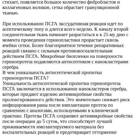
стихает, появляется большое количество фибробластов и
коллагеновых волокон, сетка обрастает грануляционной
тканью.
При использовании ПСГА экссудативная реакция идет по
асептическому типу и длится всего неделю. К началу второй
соединительная ткань начинает разрастаться и к 21-му дню с
момента проведения герниопластики прорастает сквозь
ячейки сетки. Более благоприятное течение репаративных
реакций связано с сильным противовоспалительным
действием ПСГА. Микробные биопленки на поверхности
герниопротеза подавляются антисептиком с нанокластерами
серебра.
В чем уникальность антисептической пропитки
герниопротеза ПСГА?
Уникальность антисептической пропитки герниопротеза
ПСГА заключается в использовании нанокластеров серебра,
которые придают изделию антимикробные свойства
пролонгированного действия. Это значительно снижает риск
инфицирования раны после имплантации протеза по
сравнению с аналогами, используемыми в клинической
практике. Протезы ПСГА сохраняют антимикробные свойства
после операции до 5 суток, что способствует лучшей
приживаемости имплантируемого материала без
воспалительных реакций и предотвращает отторжение