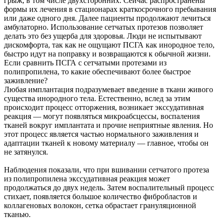
грыж, в том числе двухсторонних. Сейчас распространены
формы их лечения в стационарах краткосрочного пребывания
или даже одного дня. Далее пациенты продолжают лечиться
амбулаторно. Использование сетчатых протезов позволяет
делать это без ущерба для здоровья. Люди не испытывают
дискомфорта, так как не ощущают ПСГА как инородное тело,
быстро идут на поправку и возвращаются к обычной жизни.
Если сравнить ПСГА с сетчатыми протезами из
полипропилена, то какие обеспечивают более быстрое
заживление?
Любая имплантация подразумевает введение в ткани живого
существа инородного тела. Естественно, вслед за этим
происходит процесс отторжения, возникает экссудативная
реакция — могут появляться микроабсцессы, воспаления
тканей вокруг имплантата и прочие неприятные явления. Но
этот процесс является частью нормального заживления и
адаптации тканей к новому материалу — главное, чтобы он
не затянулся.
Наблюдения показали, что при вшивании сетчатого протеза
из полипропилена экссудативная реакция может
продолжаться до двух недель. Затем воспалительный процесс
стихает, появляется большое количество фибробластов и
коллагеновых волокон, сетка обрастает грануляционной
тканью.