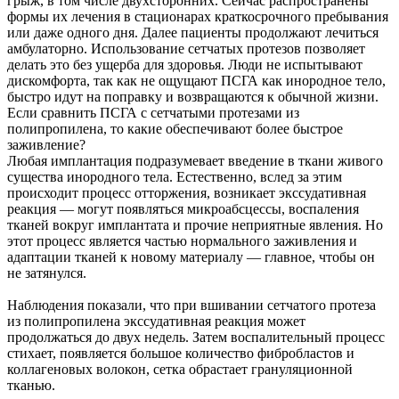
грыж, в том числе двухсторонних. Сейчас распространены
формы их лечения в стационарах краткосрочного пребывания
или даже одного дня. Далее пациенты продолжают лечиться
амбулаторно. Использование сетчатых протезов позволяет
делать это без ущерба для здоровья. Люди не испытывают
дискомфорта, так как не ощущают ПСГА как инородное тело,
быстро идут на поправку и возвращаются к обычной жизни.
Если сравнить ПСГА с сетчатыми протезами из
полипропилена, то какие обеспечивают более быстрое
заживление?
Любая имплантация подразумевает введение в ткани живого
существа инородного тела. Естественно, вслед за этим
происходит процесс отторжения, возникает экссудативная
реакция — могут появляться микроабсцессы, воспаления
тканей вокруг имплантата и прочие неприятные явления. Но
этот процесс является частью нормального заживления и
адаптации тканей к новому материалу — главное, чтобы он
не затянулся.
Наблюдения показали, что при вшивании сетчатого протеза
из полипропилена экссудативная реакция может
продолжаться до двух недель. Затем воспалительный процесс
стихает, появляется большое количество фибробластов и
коллагеновых волокон, сетка обрастает грануляционной
тканью.