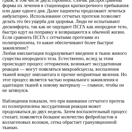
грыж, в том числе двухсторонних. Сейчас распространены
формы их лечения в стационарах краткосрочного пребывания
или даже одного дня. Далее пациенты продолжают лечиться
амбулаторно. Использование сетчатых протезов позволяет
делать это без ущерба для здоровья. Люди не испытывают
дискомфорта, так как не ощущают ПСГА как инородное тело,
быстро идут на поправку и возвращаются к обычной жизни.
Если сравнить ПСГА с сетчатыми протезами из
полипропилена, то какие обеспечивают более быстрое
заживление?
Любая имплантация подразумевает введение в ткани живого
существа инородного тела. Естественно, вслед за этим
происходит процесс отторжения, возникает экссудативная
реакция — могут появляться микроабсцессы, воспаления
тканей вокруг имплантата и прочие неприятные явления. Но
этот процесс является частью нормального заживления и
адаптации тканей к новому материалу — главное, чтобы он
не затянулся.
Наблюдения показали, что при вшивании сетчатого протеза
из полипропилена экссудативная реакция может
продолжаться до двух недель. Затем воспалительный процесс
стихает, появляется большое количество фибробластов и
коллагеновых волокон, сетка обрастает грануляционной
тканью.