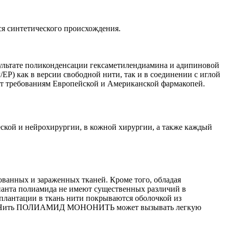
синтетического происхождения.
езультате поликонденсации гексаметилендиамина и адипиновой
как в версии свободной нити, так и в соединении с иглой
требованиям Европейской и Американской фармакопей.
ой и нейрохирургии, в кожной хирургии, а также каждый
нных и зараженных тканей. Кроме того, обладая
рианта полиамида не имеют существенных различий в
плантации в ткань нити покрываются оболочкой из
нити. Нить ПОЛИАМИД МОНОНИТЬ может вызывать легкую