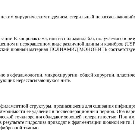
м хирургическим изделием, стерильный нерассасывающийся 
изации Е-капролактама, или из полиамида 6.6, получаемого в р
 и неокрашенном виде различной длины и калибров (USP/EP) 
ический шовный материал ПОЛИАМИД МОНОНИТЬ соответствует 
офтальмологии, микрохирургии, общей хирургии, пластическ
ребующих нерассасывающуюся нить.
ментной структуры, предназначена для сшивания инфицирова
необходимости ее удаления в послеоперационный период. Оба ва
ческой точки зрения обладают хорошей толерантностью. При им
ем в результате гидролиза приводят к фрагментации шовной 
фиброзной тканью.