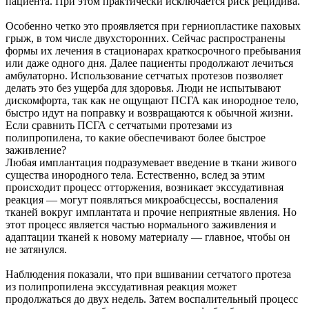
пациента. При этом практически исключается риск рецидива.
Особенно четко это проявляется при герниопластике паховых
грыж, в том числе двухсторонних. Сейчас распространены
формы их лечения в стационарах краткосрочного пребывания
или даже одного дня. Далее пациенты продолжают лечиться
амбулаторно. Использование сетчатых протезов позволяет
делать это без ущерба для здоровья. Люди не испытывают
дискомфорта, так как не ощущают ПСГА как инородное тело,
быстро идут на поправку и возвращаются к обычной жизни.
Если сравнить ПСГА с сетчатыми протезами из
полипропилена, то какие обеспечивают более быстрое
заживление?
Любая имплантация подразумевает введение в ткани живого
существа инородного тела. Естественно, вслед за этим
происходит процесс отторжения, возникает экссудативная
реакция — могут появляться микроабсцессы, воспаления
тканей вокруг имплантата и прочие неприятные явления. Но
этот процесс является частью нормального заживления и
адаптации тканей к новому материалу — главное, чтобы он
не затянулся.
Наблюдения показали, что при вшивании сетчатого протеза
из полипропилена экссудативная реакция может
продолжаться до двух недель. Затем воспалительный процесс