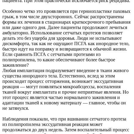
пациента. При этом практически исключается риск рецидива.
Особенно четко это проявляется при герниопластике паховых
грыж, в том числе двухсторонних. Сейчас распространены
формы их лечения в стационарах краткосрочного пребывания
или даже одного дня. Далее пациенты продолжают лечиться
амбулаторно. Использование сетчатых протезов позволяет
делать это без ущерба для здоровья. Люди не испытывают
дискомфорта, так как не ощущают ПСГА как инородное тело,
быстро идут на поправку и возвращаются к обычной жизни.
Если сравнить ПСГА с сетчатыми протезами из
полипропилена, то какие обеспечивают более быстрое
заживление?
Любая имплантация подразумевает введение в ткани живого
существа инородного тела. Естественно, вслед за этим
происходит процесс отторжения, возникает экссудативная
реакция — могут появляться микроабсцессы, воспаления
тканей вокруг имплантата и прочие неприятные явления. Но
этот процесс является частью нормального заживления и
адаптации тканей к новому материалу — главное, чтобы он
не затянулся.
Наблюдения показали, что при вшивании сетчатого протеза
из полипропилена экссудативная реакция может
продолжаться до двух недель. Затем воспалительный процесс