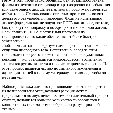
грыж, в том числе двухсторонних. Сейчас распространены
формы их лечения в стационарах краткосрочного пребывания
или даже одного дня. Далее пациенты продолжают лечиться
амбулаторно. Использование сетчатых протезов позволяет
делать это без ущерба для здоровья. Люди не испытывают
дискомфорта, так как не ощущают ПСГА как инородное тело,
быстро идут на поправку и возвращаются к обычной жизни.
Если сравнить ПСГА с сетчатыми протезами из
полипропилена, то какие обеспечивают более быстрое
заживление?
Любая имплантация подразумевает введение в ткани живого
существа инородного тела. Естественно, вслед за этим
происходит процесс отторжения, возникает экссудативная
реакция — могут появляться микроабсцессы, воспаления
тканей вокруг имплантата и прочие неприятные явления. Но
этот процесс является частью нормального заживления и
адаптации тканей к новому материалу — главное, чтобы он
не затянулся.
Наблюдения показали, что при вшивании сетчатого протеза
из полипропилена экссудативная реакция может
продолжаться до двух недель. Затем воспалительный процесс
стихает, появляется большое количество фибробластов и
коллагеновых волокон, сетка обрастает грануляционной
тканью.