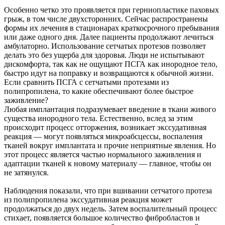
Особенно четко это проявляется при герниопластике паховых
грыж, в том числе двухсторонних. Сейчас распространены
формы их лечения в стационарах краткосрочного пребывания
или даже одного дня. Далее пациенты продолжают лечиться
амбулаторно. Использование сетчатых протезов позволяет
делать это без ущерба для здоровья. Люди не испытывают
дискомфорта, так как не ощущают ПСГА как инородное тело,
быстро идут на поправку и возвращаются к обычной жизни.
Если сравнить ПСГА с сетчатыми протезами из
полипропилена, то какие обеспечивают более быстрое
заживление?
Любая имплантация подразумевает введение в ткани живого
существа инородного тела. Естественно, вслед за этим
происходит процесс отторжения, возникает экссудативная
реакция — могут появляться микроабсцессы, воспаления
тканей вокруг имплантата и прочие неприятные явления. Но
этот процесс является частью нормального заживления и
адаптации тканей к новому материалу — главное, чтобы он
не затянулся.
Наблюдения показали, что при вшивании сетчатого протеза
из полипропилена экссудативная реакция может
продолжаться до двух недель. Затем воспалительный процесс
стихает, появляется большое количество фибробластов и