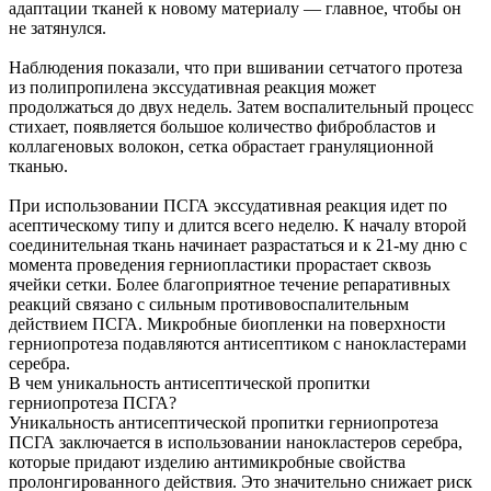
адаптации тканей к новому материалу — главное, чтобы он
не затянулся.
Наблюдения показали, что при вшивании сетчатого протеза
из полипропилена экссудативная реакция может
продолжаться до двух недель. Затем воспалительный процесс
стихает, появляется большое количество фибробластов и
коллагеновых волокон, сетка обрастает грануляционной
тканью.
При использовании ПСГА экссудативная реакция идет по
асептическому типу и длится всего неделю. К началу второй
соединительная ткань начинает разрастаться и к 21-му дню с
момента проведения герниопластики прорастает сквозь
ячейки сетки. Более благоприятное течение репаративных
реакций связано с сильным противовоспалительным
действием ПСГА. Микробные биопленки на поверхности
герниопротеза подавляются антисептиком с нанокластерами
серебра.
В чем уникальность антисептической пропитки
герниопротеза ПСГА?
Уникальность антисептической пропитки герниопротеза
ПСГА заключается в использовании нанокластеров серебра,
которые придают изделию антимикробные свойства
пролонгированного действия. Это значительно снижает риск