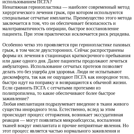
использованием ПСГА?
Ненатяжная герниопластика — наиболее современный метод
хирургического лечения грыж, при котором используются
специальные сетчатые импланты. Преимущество этого метода
заключается в том, что он обеспечивает безопасность и
малотравматичность операции, быстрое восстановление
пациента. При этом практически исключается риск рецидива.
Особенно четко это проявляется при герниопластике паховых
грыж, в том числе двухсторонних. Сейчас распространены
формы их лечения в стационарах краткосрочного пребывания
или даже одного дня. Далее пациенты продолжают лечиться
амбулаторно. Использование сетчатых протезов позволяет
делать это без ущерба для здоровья. Люди не испытывают
дискомфорта, так как не ощущают ПСГА как инородное тело,
быстро идут на поправку и возвращаются к обычной жизни.
Если сравнить ПСГА с сетчатыми протезами из
полипропилена, то какие обеспечивают более быстрое
заживление?
Любая имплантация подразумевает введение в ткани живого
существа инородного тела. Естественно, вслед за этим
происходит процесс отторжения, возникает экссудативная
реакция — могут появляться микроабсцессы, воспаления
тканей вокруг имплантата и прочие неприятные явления. Но
этот процесс является частью нормального заживления и