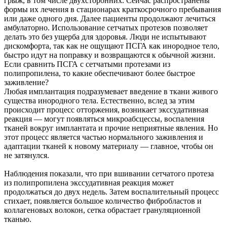
грыж, в том числе двухсторонних. Сейчас распространены
формы их лечения в стационарах краткосрочного пребывания
или даже одного дня. Далее пациенты продолжают лечиться
амбулаторно. Использование сетчатых протезов позволяет
делать это без ущерба для здоровья. Люди не испытывают
дискомфорта, так как не ощущают ПСГА как инородное тело,
быстро идут на поправку и возвращаются к обычной жизни.
Если сравнить ПСГА с сетчатыми протезами из
полипропилена, то какие обеспечивают более быстрое
заживление?
Любая имплантация подразумевает введение в ткани живого
существа инородного тела. Естественно, вслед за этим
происходит процесс отторжения, возникает экссудативная
реакция — могут появляться микроабсцессы, воспаления
тканей вокруг имплантата и прочие неприятные явления. Но
этот процесс является частью нормального заживления и
адаптации тканей к новому материалу — главное, чтобы он
не затянулся.
Наблюдения показали, что при вшивании сетчатого протеза
из полипропилена экссудативная реакция может
продолжаться до двух недель. Затем воспалительный процесс
стихает, появляется большое количество фибробластов и
коллагеновых волокон, сетка обрастает грануляционной
тканью.