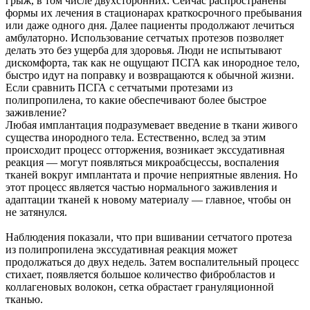
грыж, в том числе двухсторонних. Сейчас распространены
формы их лечения в стационарах краткосрочного пребывания
или даже одного дня. Далее пациенты продолжают лечиться
амбулаторно. Использование сетчатых протезов позволяет
делать это без ущерба для здоровья. Люди не испытывают
дискомфорта, так как не ощущают ПСГА как инородное тело,
быстро идут на поправку и возвращаются к обычной жизни.
Если сравнить ПСГА с сетчатыми протезами из
полипропилена, то какие обеспечивают более быстрое
заживление?
Любая имплантация подразумевает введение в ткани живого
существа инородного тела. Естественно, вслед за этим
происходит процесс отторжения, возникает экссудативная
реакция — могут появляться микроабсцессы, воспаления
тканей вокруг имплантата и прочие неприятные явления. Но
этот процесс является частью нормального заживления и
адаптации тканей к новому материалу — главное, чтобы он
не затянулся.
Наблюдения показали, что при вшивании сетчатого протеза
из полипропилена экссудативная реакция может
продолжаться до двух недель. Затем воспалительный процесс
стихает, появляется большое количество фибробластов и
коллагеновых волокон, сетка обрастает грануляционной
тканью.