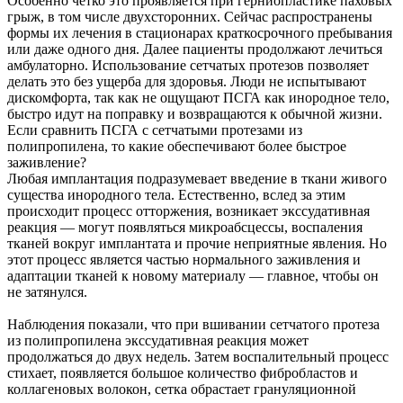
Особенно четко это проявляется при герниопластике паховых
грыж, в том числе двухсторонних. Сейчас распространены
формы их лечения в стационарах краткосрочного пребывания
или даже одного дня. Далее пациенты продолжают лечиться
амбулаторно. Использование сетчатых протезов позволяет
делать это без ущерба для здоровья. Люди не испытывают
дискомфорта, так как не ощущают ПСГА как инородное тело,
быстро идут на поправку и возвращаются к обычной жизни.
Если сравнить ПСГА с сетчатыми протезами из
полипропилена, то какие обеспечивают более быстрое
заживление?
Любая имплантация подразумевает введение в ткани живого
существа инородного тела. Естественно, вслед за этим
происходит процесс отторжения, возникает экссудативная
реакция — могут появляться микроабсцессы, воспаления
тканей вокруг имплантата и прочие неприятные явления. Но
этот процесс является частью нормального заживления и
адаптации тканей к новому материалу — главное, чтобы он
не затянулся.
Наблюдения показали, что при вшивании сетчатого протеза
из полипропилена экссудативная реакция может
продолжаться до двух недель. Затем воспалительный процесс
стихает, появляется большое количество фибробластов и
коллагеновых волокон, сетка обрастает грануляционной