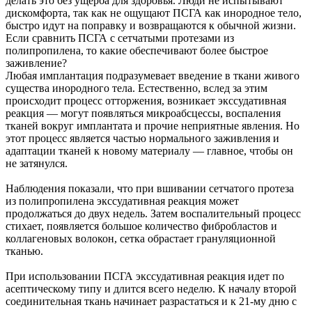
делать это без ущерба для здоровья. Люди не испытывают
дискомфорта, так как не ощущают ПСГА как инородное тело,
быстро идут на поправку и возвращаются к обычной жизни.
Если сравнить ПСГА с сетчатыми протезами из
полипропилена, то какие обеспечивают более быстрое
заживление?
Любая имплантация подразумевает введение в ткани живого
существа инородного тела. Естественно, вслед за этим
происходит процесс отторжения, возникает экссудативная
реакция — могут появляться микроабсцессы, воспаления
тканей вокруг имплантата и прочие неприятные явления. Но
этот процесс является частью нормального заживления и
адаптации тканей к новому материалу — главное, чтобы он
не затянулся.
Наблюдения показали, что при вшивании сетчатого протеза
из полипропилена экссудативная реакция может
продолжаться до двух недель. Затем воспалительный процесс
стихает, появляется большое количество фибробластов и
коллагеновых волокон, сетка обрастает грануляционной
тканью.
При использовании ПСГА экссудативная реакция идет по
асептическому типу и длится всего неделю. К началу второй
соединительная ткань начинает разрастаться и к 21-му дню с