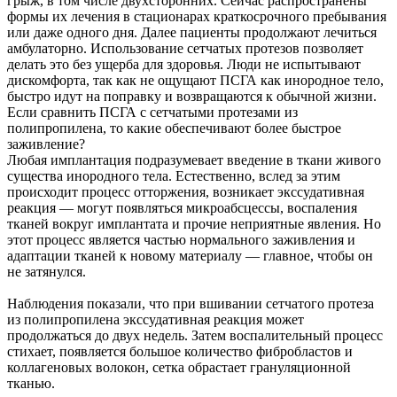
грыж, в том числе двухсторонних. Сейчас распространены
формы их лечения в стационарах краткосрочного пребывания
или даже одного дня. Далее пациенты продолжают лечиться
амбулаторно. Использование сетчатых протезов позволяет
делать это без ущерба для здоровья. Люди не испытывают
дискомфорта, так как не ощущают ПСГА как инородное тело,
быстро идут на поправку и возвращаются к обычной жизни.
Если сравнить ПСГА с сетчатыми протезами из
полипропилена, то какие обеспечивают более быстрое
заживление?
Любая имплантация подразумевает введение в ткани живого
существа инородного тела. Естественно, вслед за этим
происходит процесс отторжения, возникает экссудативная
реакция — могут появляться микроабсцессы, воспаления
тканей вокруг имплантата и прочие неприятные явления. Но
этот процесс является частью нормального заживления и
адаптации тканей к новому материалу — главное, чтобы он
не затянулся.
Наблюдения показали, что при вшивании сетчатого протеза
из полипропилена экссудативная реакция может
продолжаться до двух недель. Затем воспалительный процесс
стихает, появляется большое количество фибробластов и
коллагеновых волокон, сетка обрастает грануляционной
тканью.