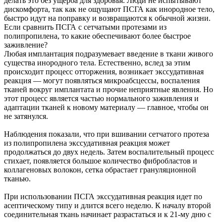
делать это без ущерба для здоровья. Люди не испытывают
дискомфорта, так как не ощущают ПСГА как инородное тело,
быстро идут на поправку и возвращаются к обычной жизни.
Если сравнить ПСГА с сетчатыми протезами из
полипропилена, то какие обеспечивают более быстрое
заживление?
Любая имплантация подразумевает введение в ткани живого
существа инородного тела. Естественно, вслед за этим
происходит процесс отторжения, возникает экссудативная
реакция — могут появляться микроабсцессы, воспаления
тканей вокруг имплантата и прочие неприятные явления. Но
этот процесс является частью нормального заживления и
адаптации тканей к новому материалу — главное, чтобы он
не затянулся.
Наблюдения показали, что при вшивании сетчатого протеза
из полипропилена экссудативная реакция может
продолжаться до двух недель. Затем воспалительный процесс
стихает, появляется большое количество фибробластов и
коллагеновых волокон, сетка обрастает грануляционной
тканью.
При использовании ПСГА экссудативная реакция идет по
асептическому типу и длится всего неделю. К началу второй
соединительная ткань начинает разрастаться и к 21-му дню с